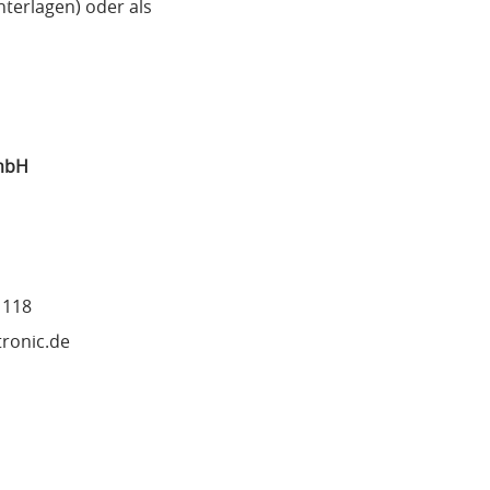
erlagen) oder als
GmbH
 118
tronic.de